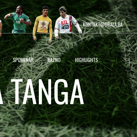
KONTAKT@DBALA.BA
SPOMENAR
RAZNO
HIGHLIGHTS
A TANGA